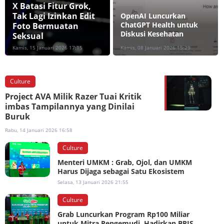
X Batasi Fitur Grok,
Tak Lagi Izinkan Edit
OpenAI Luncurkan
ChatGPT Health untuk
Foto Bermuatan
Diskusi Kesehatan
Seksual
Kamis, 15 Januari 2026 17:15
Kamis, 08 Januari 2026 15:29
Culture
Project AVA Milik Razer Tuai Kritik
imbas Tampilannya yang Dinilai
Buruk
Rabu, 14 Januari 2026 16:58
Culture
Menteri UMKM : Grab, Ojol, dan UMKM
Harus Dijaga sebagai Satu Ekosistem
Selasa, 13 Januari 2026 21:55
Culture
Grab Luncurkan Program Rp100 Miliar
untuk Mitra Pengemudi, Hadirkan BPJS