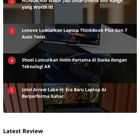
HONOR 400 Masih Jadi Smartphone Mid Range
2
yang Worth It!
Lenovo Luncurkan Laptop ThinkBook Plus Gen 7
3
Auto Twist
Shoei Luncurkan Helm Pertama di Dunia dengan
4
Teknologi AR
Intel Arrow Lake-H: Era Baru Laptop AI
5
Berperforma Gahar
Latest Review