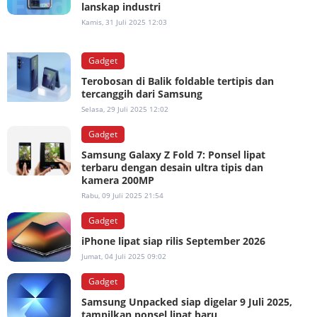
lanskap industri
Kamis, 31 Juli 2025 12:03
Gadget
Terobosan di Balik foldable tertipis dan
tercanggih dari Samsung
Selasa, 29 Juli 2025 12:02
Gadget
Samsung Galaxy Z Fold 7: Ponsel lipat
terbaru dengan desain ultra tipis dan
kamera 200MP
Rabu, 09 Juli 2025 21:54
Gadget
iPhone lipat siap rilis September 2026
Jumat, 04 Juli 2025 09:02
Gadget
Samsung Unpacked siap digelar 9 Juli 2025,
tampilkan ponsel lipat baru