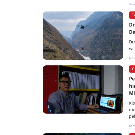
Sen
T
Dr
Da
Dro
wi
Jum
C
Pe
hi
Mi
Ki
me
pe
Kam