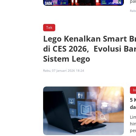
pa
Rabu
Tek
Lego Kenalkan Smart B
di CES 2026, Evolusi Ba
Sistem Lego
Rabu, 07 Januari 2026 18:24
I
5 
da
Li
hi
pe