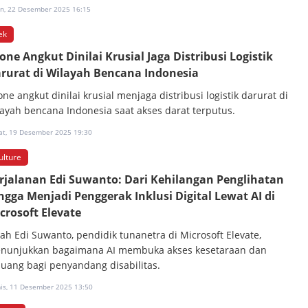
in, 22 Desember 2025 16:15
ek
one Angkut Dinilai Krusial Jaga Distribusi Logistik
rurat di Wilayah Bencana Indonesia
ne angkut dinilai krusial menjaga distribusi logistik darurat di
layah bencana Indonesia saat akses darat terputus.
at, 19 Desember 2025 19:30
ulture
rjalanan Edi Suwanto: Dari Kehilangan Penglihatan
ngga Menjadi Penggerak Inklusi Digital Lewat AI di
crosoft Elevate
sah Edi Suwanto, pendidik tunanetra di Microsoft Elevate,
nunjukkan bagaimana AI membuka akses kesetaraan dan
luang bagi penyandang disabilitas.
is, 11 Desember 2025 13:50