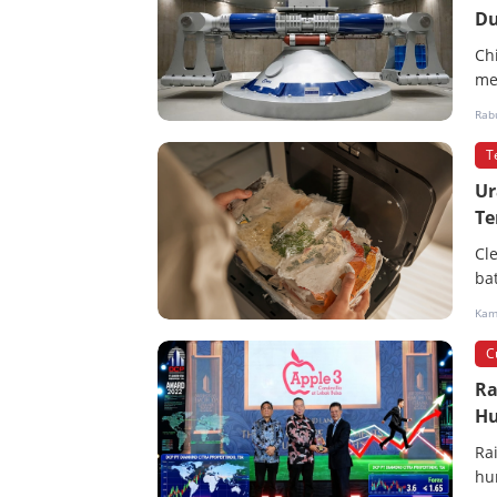
Du
Ch
me
Rabu
T
Ur
Te
Cl
ba
Kami
C
Ra
Hu
Ra
hu