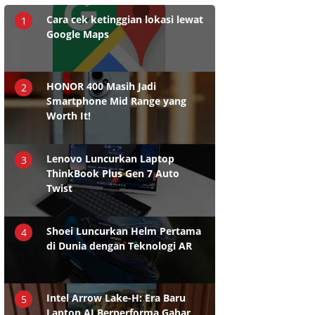
Cara cek ketinggian lokasi lewat
1
Google Maps
HONOR 400 Masih Jadi
2
Smartphone Mid Range yang
Worth It!
Lenovo Luncurkan Laptop
3
ThinkBook Plus Gen 7 Auto
Twist
Shoei Luncurkan Helm Pertama
4
di Dunia dengan Teknologi AR
Intel Arrow Lake-H: Era Baru
5
Laptop AI Berperforma Gahar