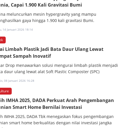
nia, Capai 1.900 Kali Gravitasi Bumi
ina meluncurkan mesin hypergravity yang mampu
nghasilkan gaya hingga 1.900 kali gravitasi Bumi.
, 14 Januari 2026 18:14
ek
ai Limbah Plastik Jadi Bata Daur Ulang Lewat
mpat Sampah Inovatif
ear Drop menawarkan solusi mengurai limbah plastik menjadi
ta daur ulang lewat alat Soft Plastic Composter (SPC)
s, 08 Januari 2026 16:28
ulture
ih IMHA 2025, DADA Perkuat Arah Pengembangan
nian Smart Home Bernilai Investasi
ih IMHA 2025, DADA Tbk menegaskan fokus pengembangan
nian smart home berkualitas dengan nilai investasi jangka