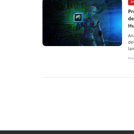
I
Pr
de
H
An
de
lan
Rab