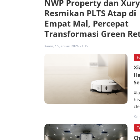
NWP Property dan Xur
Resmikan PLTS Atap di
Empat Mal, Percepat
Transformasi Green Ret
Kamis, 15 Januari 2026 21:15
F
Xi
Ha
Se
Xi
his
cl
Kami
T
Ch