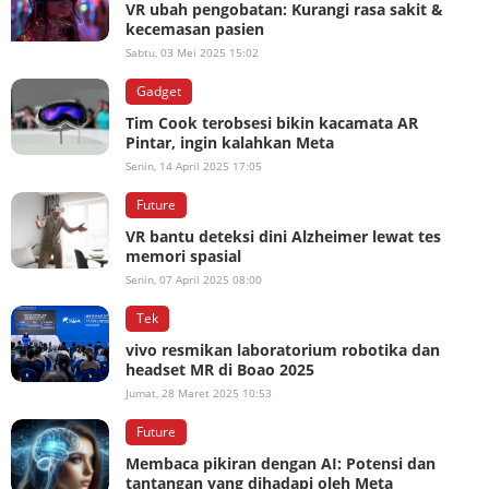
VR ubah pengobatan: Kurangi rasa sakit &
kecemasan pasien
Sabtu, 03 Mei 2025 15:02
Gadget
Tim Cook terobsesi bikin kacamata AR
Pintar, ingin kalahkan Meta
Senin, 14 April 2025 17:05
Future
VR bantu deteksi dini Alzheimer lewat tes
memori spasial
Senin, 07 April 2025 08:00
Tek
vivo resmikan laboratorium robotika dan
headset MR di Boao 2025
Jumat, 28 Maret 2025 10:53
Future
Membaca pikiran dengan AI: Potensi dan
tantangan yang dihadapi oleh Meta