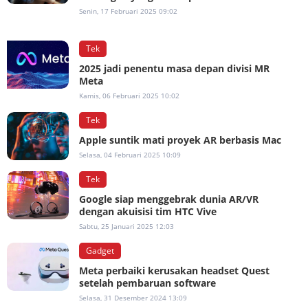
Senin, 17 Februari 2025 09:02
Tek
2025 jadi penentu masa depan divisi MR
Meta
Kamis, 06 Februari 2025 10:02
Tek
Apple suntik mati proyek AR berbasis Mac
Selasa, 04 Februari 2025 10:09
Tek
Google siap menggebrak dunia AR/VR
dengan akuisisi tim HTC Vive
Sabtu, 25 Januari 2025 12:03
Gadget
Meta perbaiki kerusakan headset Quest
setelah pembaruan software
Selasa, 31 Desember 2024 13:09