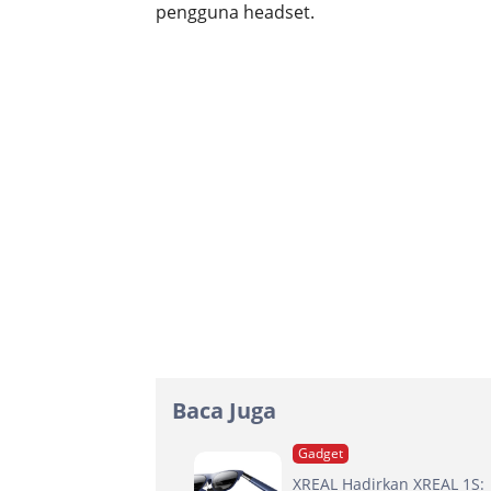
pengguna headset.
Baca Juga
Gadget
XREAL Hadirkan XREAL 1S: