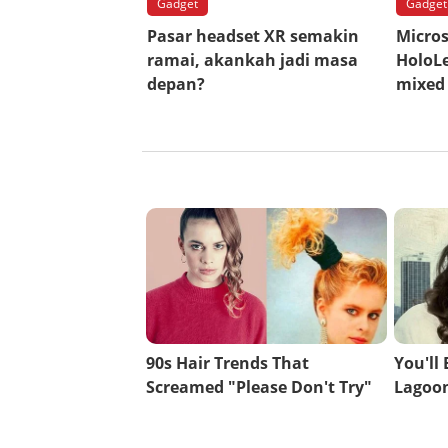
Gadget
Gadget
Pasar headset XR semakin
Micros
ramai, akankah jadi masa
HoloL
depan?
mixed 