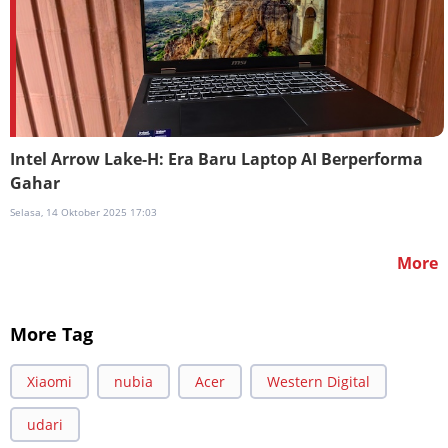
Intel Arrow Lake-H: Era Baru Laptop AI Berperforma
Gahar
Selasa, 14 Oktober 2025 17:03
More
More Tag
Xiaomi
nubia
Acer
Western Digital
udari