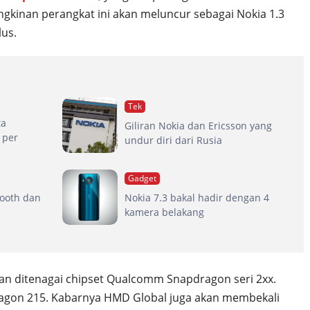
ngkinan perangkat ini akan meluncur sebagai Nokia 1.3
lus.
Tek
ta
Giliran Nokia dan Ericsson yang
 per
undur diri dari Rusia
Gadget
tooth dan
Nokia 7.3 bakal hadir dengan 4
kamera belakang
kan ditenagai chipset Qualcomm Snapdragon seri 2xx.
agon 215. Kabarnya HMD Global juga akan membekali