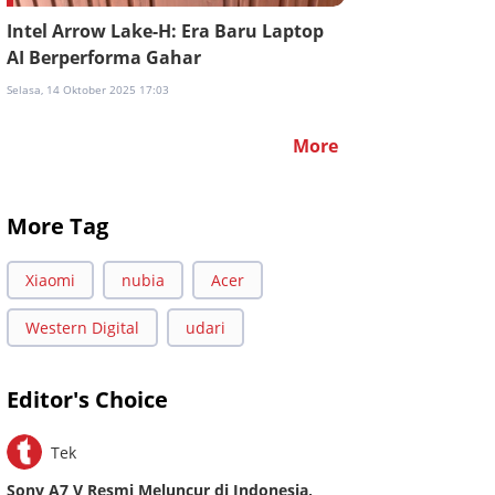
Intel Arrow Lake-H: Era Baru Laptop
AI Berperforma Gahar
Selasa, 14 Oktober 2025 17:03
More
More Tag
Xiaomi
nubia
Acer
Western Digital
udari
Editor's Choice
Tek
Sony A7 V Resmi Meluncur di Indonesia,