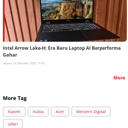
Intel Arrow Lake-H: Era Baru Laptop AI Berperforma
Gahar
Selasa, 14 Oktober 2025 17:03
More
More Tag
Xiaomi
nubia
Acer
Western Digital
udari