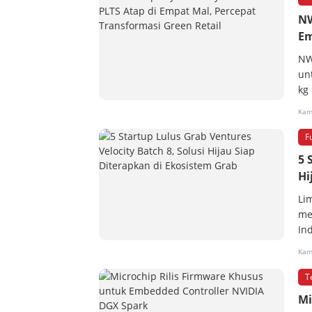
NW
Em
NW
un
kg
Kami
F
5 
Hi
Li
me
In
Kami
T
Mi