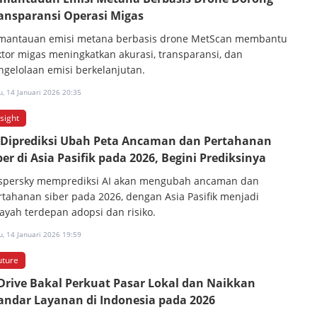
ansparansi Operasi Migas
mantauan emisi metana berbasis drone MetScan membantu
ktor migas meningkatkan akurasi, transparansi, dan
ngelolaan emisi berkelanjutan.
, 14 Januari 2026 20:35
nsight
 Diprediksi Ubah Peta Ancaman dan Pertahanan
ber di Asia Pasifik pada 2026, Begini Prediksinya
spersky memprediksi AI akan mengubah ancaman dan
rtahanan siber pada 2026, dengan Asia Pasifik menjadi
layah terdepan adopsi dan risiko.
, 14 Januari 2026 19:59
uture
Drive Bakal Perkuat Pasar Lokal dan Naikkan
andar Layanan di Indonesia pada 2026