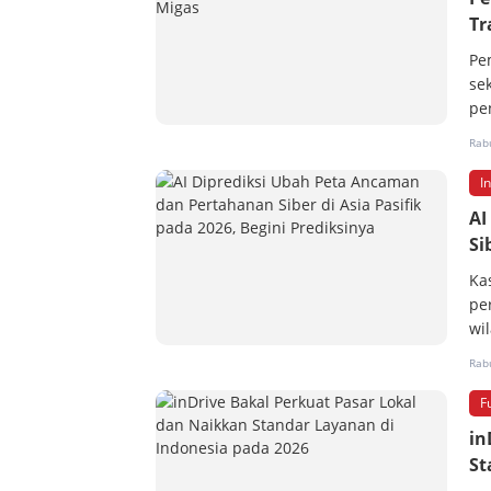
Tr
Pe
se
pe
Rabu
I
AI
Si
Ka
pe
wi
Rabu
F
in
St