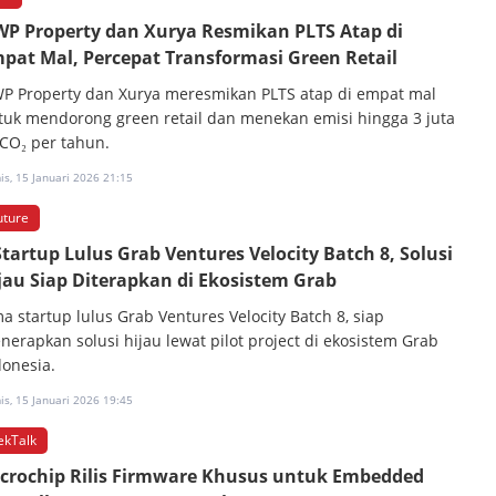
P Property dan Xurya Resmikan PLTS Atap di
pat Mal, Percepat Transformasi Green Retail
P Property dan Xurya meresmikan PLTS atap di empat mal
tuk mendorong green retail dan menekan emisi hingga 3 juta
 CO₂ per tahun.
s, 15 Januari 2026 21:15
uture
Startup Lulus Grab Ventures Velocity Batch 8, Solusi
jau Siap Diterapkan di Ekosistem Grab
ma startup lulus Grab Ventures Velocity Batch 8, siap
nerapkan solusi hijau lewat pilot project di ekosistem Grab
donesia.
s, 15 Januari 2026 19:45
ekTalk
crochip Rilis Firmware Khusus untuk Embedded