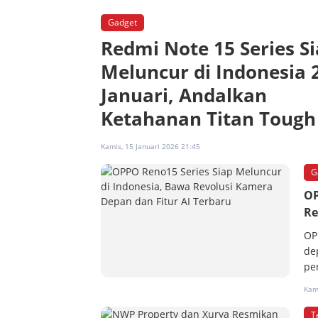
Gadget
Redmi Note 15 Series S
Meluncur di Indonesia 
Januari, Andalkan
Ketahanan Titan Tough
Kamis, 15 Januari 2026 21:45
G
OP
Re
OP
de
pe
Kami
T