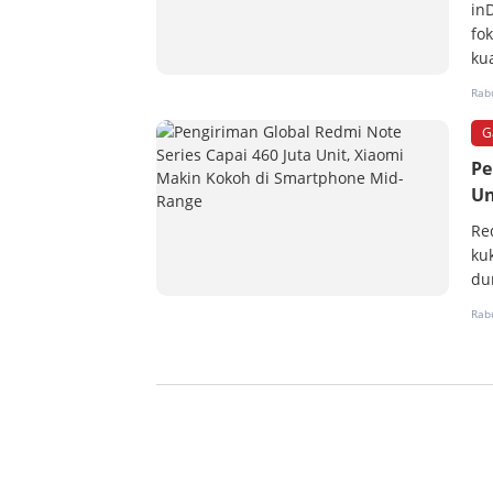
in
fo
ku
Rabu
G
Pe
Un
Re
ku
du
Rabu