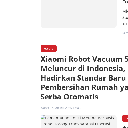
Co
Mi
Sp
kon
Kami
Future
Xiaomi Robot Vacuum 
Meluncur di Indonesia,
Hadirkan Standar Baru
Pembersihan Rumah y
Serba Otomatis
Kamis, 15 Januari 2026 17:45
T
Pe