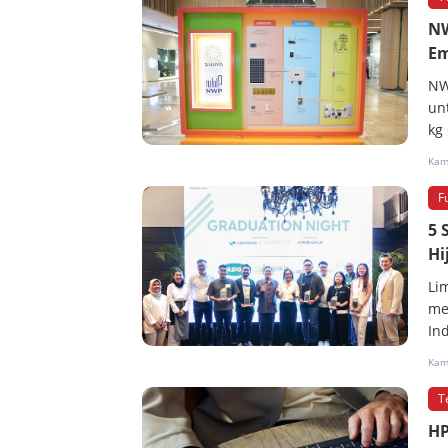
NW
Em
NW
un
kg
Kami
F
5 
Hi
Li
me
In
Kami
T
HP