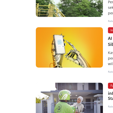
Pe
se
pe
Rabu
I
AI
Si
Ka
pe
wi
Rabu
F
in
St
Rabu