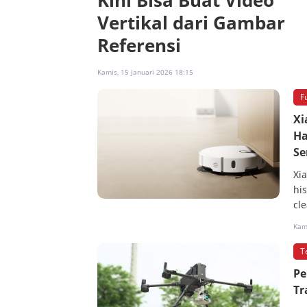
Kini Bisa Buat Video
Vertikal dari Gambar
Referensi
Kamis, 15 Januari 2026 18:15
F
Xi
Ha
Se
Xi
his
cl
Kami
T
Pe
Tr