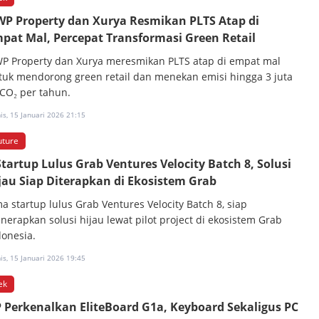
P Property dan Xurya Resmikan PLTS Atap di
pat Mal, Percepat Transformasi Green Retail
P Property dan Xurya meresmikan PLTS atap di empat mal
tuk mendorong green retail dan menekan emisi hingga 3 juta
 CO₂ per tahun.
s, 15 Januari 2026 21:15
uture
Startup Lulus Grab Ventures Velocity Batch 8, Solusi
jau Siap Diterapkan di Ekosistem Grab
ma startup lulus Grab Ventures Velocity Batch 8, siap
nerapkan solusi hijau lewat pilot project di ekosistem Grab
donesia.
s, 15 Januari 2026 19:45
ek
 Perkenalkan EliteBoard G1a, Keyboard Sekaligus PC