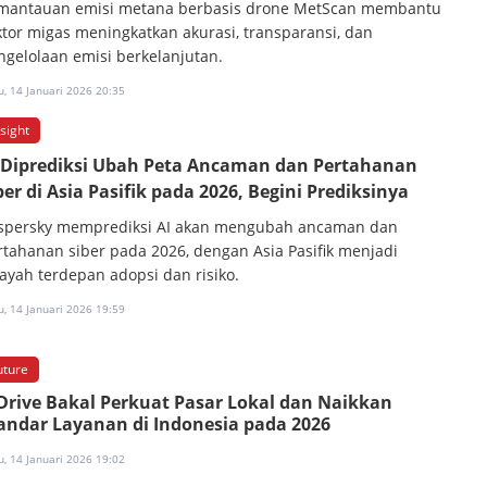
mantauan emisi metana berbasis drone MetScan membantu
ktor migas meningkatkan akurasi, transparansi, dan
ngelolaan emisi berkelanjutan.
, 14 Januari 2026 20:35
nsight
 Diprediksi Ubah Peta Ancaman dan Pertahanan
ber di Asia Pasifik pada 2026, Begini Prediksinya
spersky memprediksi AI akan mengubah ancaman dan
rtahanan siber pada 2026, dengan Asia Pasifik menjadi
layah terdepan adopsi dan risiko.
, 14 Januari 2026 19:59
uture
Drive Bakal Perkuat Pasar Lokal dan Naikkan
andar Layanan di Indonesia pada 2026
, 14 Januari 2026 19:02