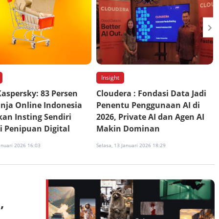
Insight
Kaspersky: 83 Persen
Cloudera : Fondasi Data Jadi
nja Online Indonesia
Penentu Penggunaan AI di
an Insting Sendiri
2026, Private AI dan Agen AI
 Penipuan Digital
Makin Dominan
anuari 2026 16:03
Selasa, 13 Januari 2026 18:29
,