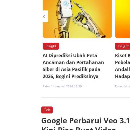
Insight
Insight
er di 2026
AI Diprediksi Ubah Peta
Riset 
Makin Kompleks
Ancaman dan Pertahanan
Pebela
atkan Ancaman
Siber di Asia Pasifik pada
Andalk
2026, Begini Prediksinya
Hadapi
26 15:55
Rabu, 14 Januari 2026 19:59
Rabu, 14 J
Tek
Google Perbarui Veo 3.1