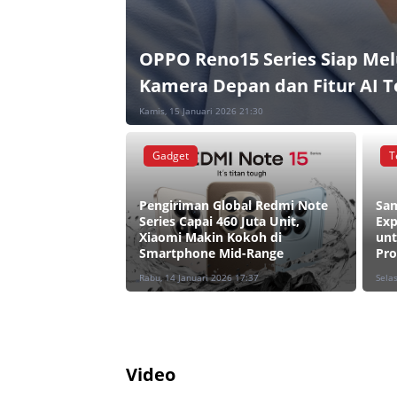
OPPO Reno15 Series Siap Mel
Kamera Depan dan Fitur AI T
Kamis, 15 Januari 2026 21:30
Gadget
T
Pengiriman Global Redmi Note
Sam
Series Capai 460 Juta Unit,
Exp
Xiaomi Makin Kokoh di
unt
Smartphone Mid-Range
Pro
Rabu, 14 Januari 2026 17:37
Sela
Video