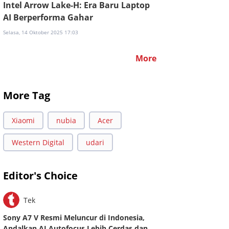
Intel Arrow Lake-H: Era Baru Laptop
AI Berperforma Gahar
Selasa, 14 Oktober 2025 17:03
More
Insight
Insight
More Tag
Tidak Mau Repot Urus Hewan
Serangan Siber di 2026
Peliharaan? Robot Anjing Ini
Diprediksi Makin Kompl
Xiaomi
nubia
Acer
Bisa Jadi Solusi
dengan Libatkan Ancam
Berbasis AI
Jumat, 09 Januari 2026 16:25
Western Digital
udari
Kamis, 08 Januari 2026 15:55
Editor's Choice
Tek
Sony A7 V Resmi Meluncur di Indonesia,
Andalkan AI Autofocus Lebih Cerdas dan