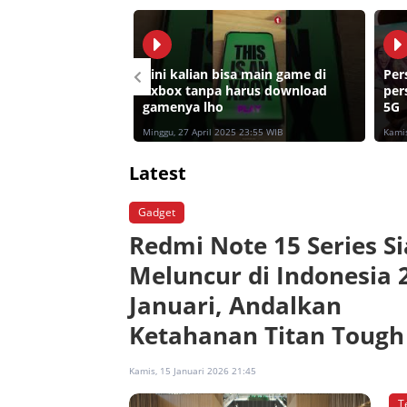
Kini kalian bisa main game di
Per
#xbox tanpa harus download
per
y A26 5G
gamenya lho
5G
9:13 WIB
Minggu, 27 April 2025 23:55 WIB
Kamis
Latest
Gadget
Redmi Note 15 Series S
Meluncur di Indonesia 
Januari, Andalkan
Ketahanan Titan Tough
Kamis, 15 Januari 2026 21:45
T