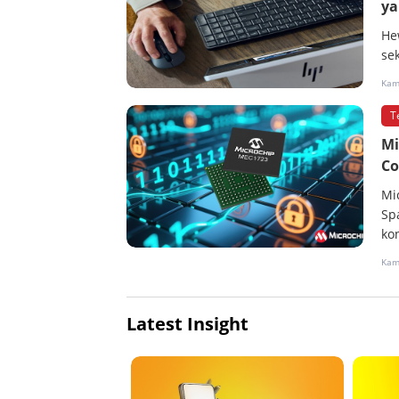
ya
He
se
Kami
T
Mi
Co
Mi
Sp
kon
Kami
Latest Insight