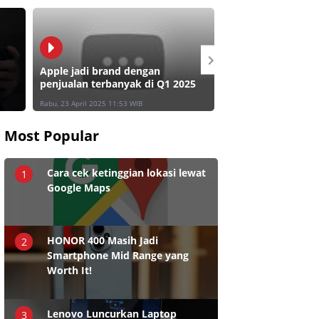
Apple jadi brand dengan
penjualan terbanyak di Q1 2025
Unboxing Galaxy 
Rabu, 23 April 2025 11:53 WIB
Rabu, 23 April 2025 09:13
Most Popular
Cara cek ketinggian lokasi lewat
1
Google Maps
HONOR 400 Masih Jadi
2
Smartphone Mid Range yang
Worth It!
Lenovo Luncurkan Laptop
3