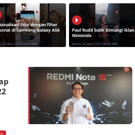
sonalisasi foto dengan filter
sonal di Samsung Galaxy A56
Paul Rudd balik bintangi iklan
Nintendo
, 24 April 2025 10:24 WIB
Kamis, 24 April 2025 04:38 WIB
iap
22
ek