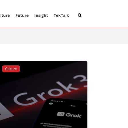
lture
Future
Insight
TekTalk
Culture