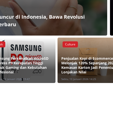
uncur di Indonesia, Bawa Revolusi
erbaru
ek
Culture
sung Perkenalkan microSD
Penjualan Kopi di Ecommerce
ress P9 Kecepatan Tinggi
Melonjak 120% Sepanjang 202
uk Gaming dan Kebutuhan
Kemasan Karton Jadi Penent
fesional
Lonjakan Nilai
sa, 13 Januari 2026 19:47
Sabtu, 10 Januari 2026 14:25