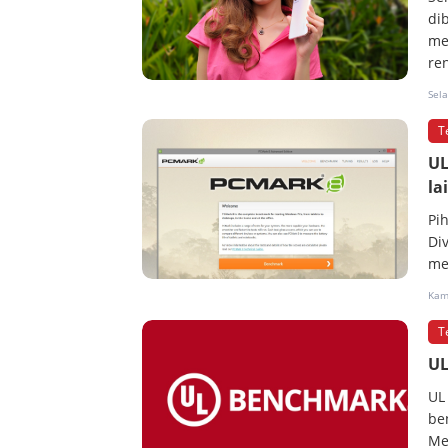
dib
me
re
Sela
T
UL
la
Pi
Di
me
Kam
T
UL
UL
be
Me