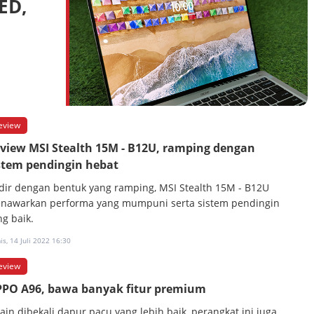
ED,
eview
view MSI Stealth 15M - B12U, ramping dengan
stem pendingin hebat
dir dengan bentuk yang ramping, MSI Stealth 15M - B12U
nawarkan performa yang mumpuni serta sistem pendingin
ng baik.
s, 14 Juli 2022 16:30
eview
PO A96, bawa banyak fitur premium
lain dibekali dapur pacu yang lebih baik, perangkat ini juga