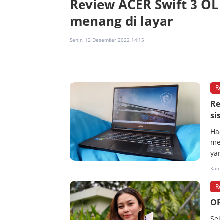
Review ACER Swift 3 OL
menang di layar
Senin, 12 Desember 2022 14:15
R
Re
si
Ha
me
ya
Kami
R
OP
Se