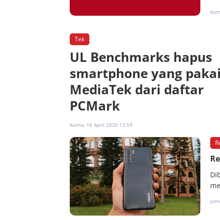
Kami
Tek
UL Benchmarks hapus
smartphone yang paka
MediaTek dari daftar
PCMark
Kamis, 16 April 2020 13:59
R
Re
Di
me
Juma