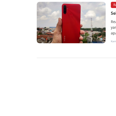
R
Se
Re
ya
ap
Kam