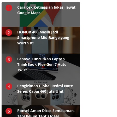
Cara cek ketinggian lokasi lewat
1
Google Maps
HONOR 400 Masih Jadi
2
Smartphone Mid Range yang
Worth It!
Lenovo Luncurkan Laptop
3
ThinkBook Plus Gen 7 Auto
Twist
Pengiriman Global Redmi Note
4
Series Capai 460 Juta Unit
Ponsel Aman Dicas Semalaman,
5
Tapi Belum Tentu Ideal