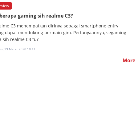
eview
berapa gaming sih realme C3?
alme C3 menempatkan dirinya sebagai smartphone entry
ng dapat mendukung bermain gim. Pertanyaannya, segaming
a sih realme C3 tu?
is, 19 Maret 2020 10:11
More