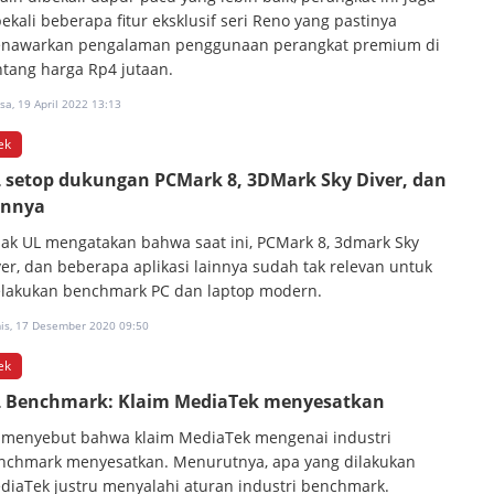
ekali beberapa fitur eksklusif seri Reno yang pastinya
nawarkan pengalaman penggunaan perangkat premium di
ntang harga Rp4 jutaan.
sa, 19 April 2022 13:13
ek
 setop dukungan PCMark 8, 3DMark Sky Diver, dan
innya
hak UL mengatakan bahwa saat ini, PCMark 8, 3dmark Sky
ver, dan beberapa aplikasi lainnya sudah tak relevan untuk
lakukan benchmark PC dan laptop modern.
is, 17 Desember 2020 09:50
ek
 Benchmark: Klaim MediaTek menyesatkan
 menyebut bahwa klaim MediaTek mengenai industri
nchmark menyesatkan. Menurutnya, apa yang dilakukan
diaTek justru menyalahi aturan industri benchmark.