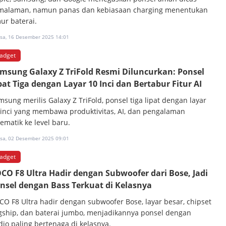
malaman, namun panas dan kebiasaan charging menentukan
ur baterai.
asa, 16 Desember 2025 14:01
adget
msung Galaxy Z TriFold Resmi Diluncurkan: Ponsel
pat Tiga dengan Layar 10 Inci dan Bertabur Fitur AI
msung merilis Galaxy Z TriFold, ponsel tiga lipat dengan layar
 inci yang membawa produktivitas, AI, dan pengalaman
ematik ke level baru.
asa, 02 Desember 2025 09:01
adget
CO F8 Ultra Hadir dengan Subwoofer dari Bose, Jadi
nsel dengan Bass Terkuat di Kelasnya
CO F8 Ultra hadir dengan subwoofer Bose, layar besar, chipset
agship, dan baterai jumbo, menjadikannya ponsel dengan
dio paling bertenaga di kelasnya.