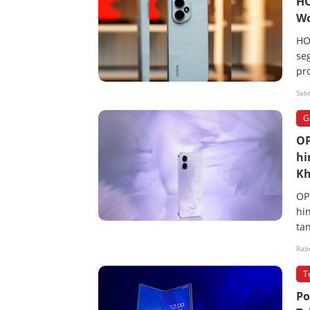
HO
Wo
HO
seg
pro
Sab
G
OP
hi
Kh
OP
hi
ta
Rab
T
Po