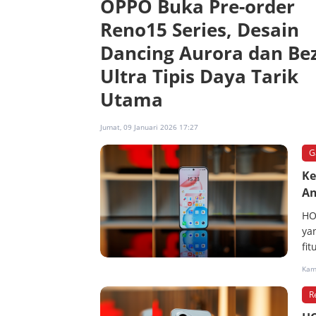
OPPO Buka Pre-order
Reno15 Series, Desain
Dancing Aurora dan Be
Ultra Tipis Daya Tarik
Utama
Jumat, 09 Januari 2026 17:27
G
Ke
An
HO
ya
fit
Kami
R