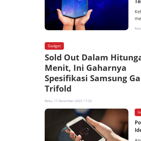
Te
Ke
me
Rab
Gadget
Sold Out Dalam Hitung
Menit, Ini Gaharnya
Spesifikasi Samsung Ga
Trifold
Rabu, 17 Desember 2025 17:20
I
Po
Id
Ap