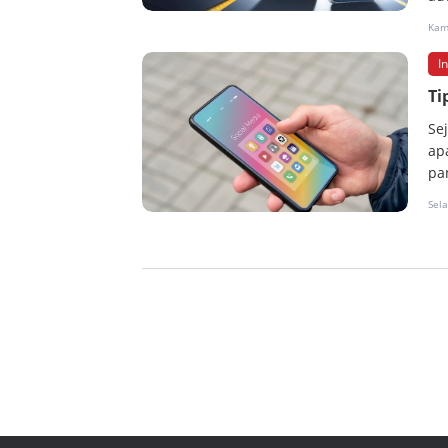
Kam
I
Ti
Se
ap
pa
Sel