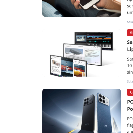
se
um
Sel
G
Sa
Li
Sa
10
sin
Sel
G
PO
Po
PO
fl
au