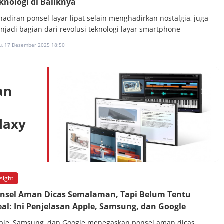
knologi di Baliknya
hadiran ponsel layar lipat selain menghadirkan nostalgia, juga
njadi bagian dari revolusi teknologi layar smartphone
u, 17 Desember 2025 18:50
an
laxy
nsight
nsel Aman Dicas Semalaman, Tapi Belum Tentu
eal: Ini Penjelasan Apple, Samsung, dan Google
ple, Samsung, dan Google menegaskan ponsel aman dicas