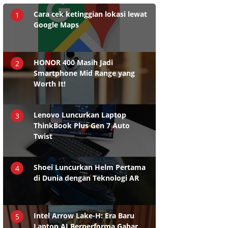
Cara cek ketinggian lokasi lewat
1
Google Maps
HONOR 400 Masih Jadi
2
Smartphone Mid Range yang
Worth It!
Lenovo Luncurkan Laptop
3
ThinkBook Plus Gen 7 Auto
Twist
Shoei Luncurkan Helm Pertama
4
di Dunia dengan Teknologi AR
Intel Arrow Lake-H: Era Baru
5
Laptop AI Berperforma Gahar