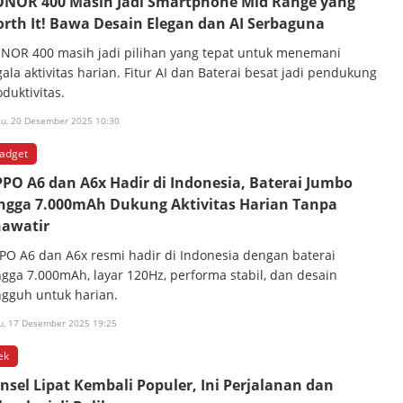
NOR 400 Masih Jadi Smartphone Mid Range yang
rth It! Bawa Desain Elegan dan AI Serbaguna
NOR 400 masih jadi pilihan yang tepat untuk menemani
ala aktivitas harian. Fitur AI dan Baterai besat jadi pendukung
duktivitas.
tu, 20 Desember 2025 10:30
adget
PO A6 dan A6x Hadir di Indonesia, Baterai Jumbo
ngga 7.000mAh Dukung Aktivitas Harian Tanpa
awatir
PO A6 dan A6x resmi hadir di Indonesia dengan baterai
ngga 7.000mAh, layar 120Hz, performa stabil, dan desain
ngguh untuk harian.
u, 17 Desember 2025 19:25
ek
nsel Lipat Kembali Populer, Ini Perjalanan dan