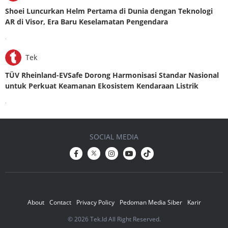
Shoei Luncurkan Helm Pertama di Dunia dengan Teknologi
AR di Visor, Era Baru Keselamatan Pengendara
.
Tek
TÜV Rheinland-EVSafe Dorong Harmonisasi Standar Nasional
untuk Perkuat Keamanan Ekosistem Kendaraan Listrik
.
SOCIAL MEDIA
About
Contact
Privacy Policy
Pedoman Media Siber
Karir
© 2026 Tek.Id All Right Reserved.