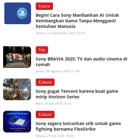
Future
Begini Cara Sony Manfaatkan AI Untuk
Kembangkan Game Tanpa Mengganti
Sentuhan Manusia
Selasa, 16 September 2025 20:27
Tek
Sony BRAVIA 2025: TV dan audio cinema di
rumah
Jumat, 08 Agustus 2025 11:46
Culture
Sony gugat Tencent karena buat game
mirip Horizon Series
Rabu, 30 Juli 2025 16:02
Culture
Sony segera luncurkan stik untuk game
fighting bernama FlexStrike
Selasa, 29 Juli 2025 18:06