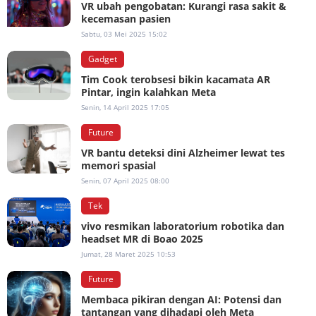
VR ubah pengobatan: Kurangi rasa sakit &
kecemasan pasien
Sabtu, 03 Mei 2025 15:02
Gadget
Tim Cook terobsesi bikin kacamata AR
Pintar, ingin kalahkan Meta
Senin, 14 April 2025 17:05
Future
VR bantu deteksi dini Alzheimer lewat tes
memori spasial
Senin, 07 April 2025 08:00
Tek
vivo resmikan laboratorium robotika dan
headset MR di Boao 2025
Jumat, 28 Maret 2025 10:53
Future
Membaca pikiran dengan AI: Potensi dan
tantangan yang dihadapi oleh Meta