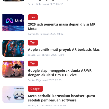
Senin, 17 Februari 2025 09:02
Tek
2025 jadi penentu masa depan divisi MR
Meta
Kamis, 06 Februari 2025 10:02
Tek
Apple suntik mati proyek AR berbasis Mac
Selasa, 04 Februari 2025 10:09
Tek
Google siap menggebrak dunia AR/VR
dengan akuisisi tim HTC Vive
Sabtu, 25 Januari 2025 12:03
Gadget
Meta perbaiki kerusakan headset Quest
setelah pembaruan software
Selasa, 31 Desember 2024 13:09