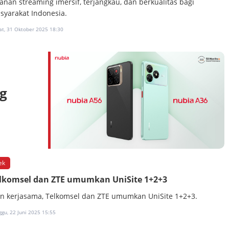
yanan streaming imersif, terjangkau, dan berkualitas bagi
syarakat Indonesia.
at, 31 Oktober 2025 18:30
ag
ek
lkomsel dan ZTE umumkan UniSite 1+2+3
lin kerjasama, Telkomsel dan ZTE umumkan UniSite 1+2+3.
gu, 22 Juni 2025 15:55