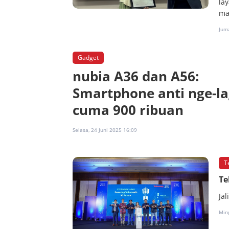
la
ma
Jum
Gadget
nubia A36 dan A56:
Smartphone anti nge-l
cuma 900 ribuan
Selasa, 24 Juni 2025 16:09
T
Te
Ja
Ming