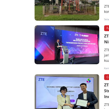
ZT
ko
Sel
F
ZT
Ni
ZT
ja
kua
Kam
C
ZT
St
In
ZT