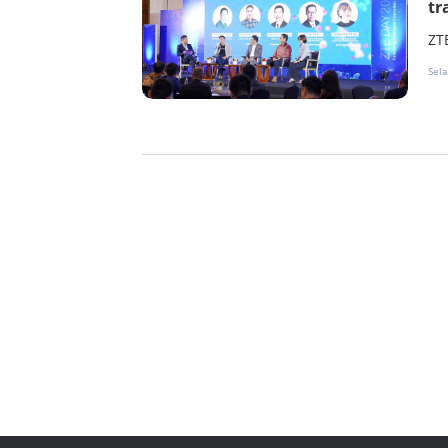
tr
ZT
Sela