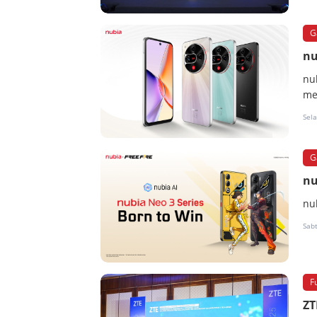
G
nu
nu
me
Sela
G
nu
nu
Sabt
F
ZT