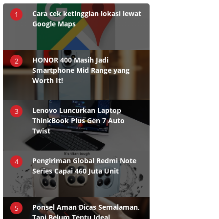
Cara cek ketinggian lokasi lewat
1
Google Maps
HONOR 400 Masih Jadi
2
Smartphone Mid Range yang
Worth It!
Lenovo Luncurkan Laptop
3
ThinkBook Plus Gen 7 Auto
Twist
Pengiriman Global Redmi Note
4
Series Capai 460 Juta Unit
Ponsel Aman Dicas Semalaman,
5
Tapi Belum Tentu Ideal