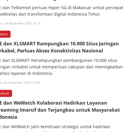
E dan Telkomsel perluas Hyper 5G di Makassar untuk percepat
nektivitas dan transformasi digital Indonesia Timur.
asa, 18 November 2025 18:15
uture
E dan XLSMART Rampungkan 10.000 Situs Jaringan
rkabel, Perluas Akses Konektivitas Nasional
E dan XLSMART merampungkan pembangunan 10.000 situs
ringan nirkabel untuk memperluas cakupan dan meningkatkan
litas layanan di Indonesia.
is, 06 November 2025 12:30
ulture
E dan WeWatch Kolaborasi Hadirkan Layanan
reaming Imersif dan Terjangkau untuk Masyarakat
donesia
E dan WeWatch jalin kemitraan strategis untuk hadirkan