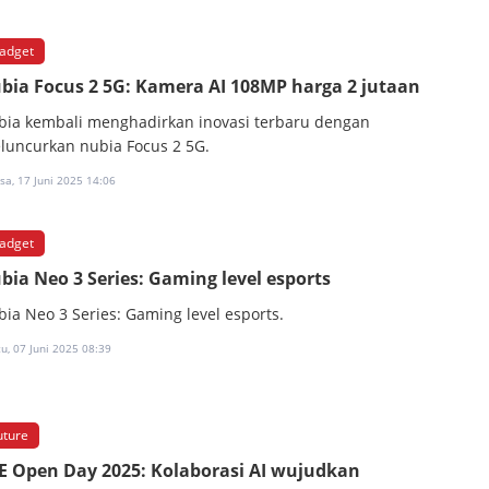
adget
bia Focus 2 5G: Kamera AI 108MP harga 2 jutaan
bia kembali menghadirkan inovasi terbaru dengan
luncurkan nubia Focus 2 5G.
sa, 17 Juni 2025 14:06
adget
bia Neo 3 Series: Gaming level esports
bia Neo 3 Series: Gaming level esports.
u, 07 Juni 2025 08:39
uture
E Open Day 2025: Kolaborasi AI wujudkan