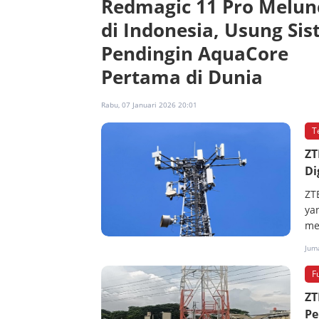
Redmagic 11 Pro Melun
di Indonesia, Usung Si
Pendingin AquaCore
Pertama di Dunia
Rabu, 07 Januari 2026 20:01
T
ZT
Di
ZT
ya
me
Jum
F
ZT
Pe