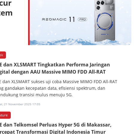
cur
stem
ek
E dan XLSMART Tingkatkan Performa Jaringan
gital dengan AAU Massive MIMO FDD All-RAT
E dan XLSMART sukses uji coba Massive MIMO FDD All-RAT
ng gandakan kecepatan data, efisiensi spektrum, dan
ndukung transisi mulus menuju 5G.
at, 21 November 2025 17:05
uture
E dan Telkomsel Perluas Hyper 5G di Makassar,
rcepat Transformasi Digital Indonesia Timur