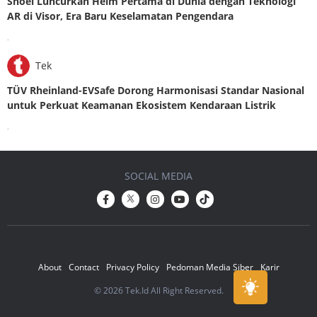
Shoei Luncurkan Helm Pertama di Dunia dengan Teknologi
AR di Visor, Era Baru Keselamatan Pengendara
.
Tek
TÜV Rheinland-EVSafe Dorong Harmonisasi Standar Nasional
untuk Perkuat Keamanan Ekosistem Kendaraan Listrik
.
SOCIAL MEDIA
About
Contact
Privacy Policy
Pedoman Media Siber
Karir
© 2026 Tek.Id All Right Reserved.