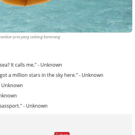
 gambar pria yang sedang berenang
sea? It calls me." - Unknown
 got a million stars in the sky here." - Unknown
" - Unknown
 Unknown
passport." - Unknown
Culture